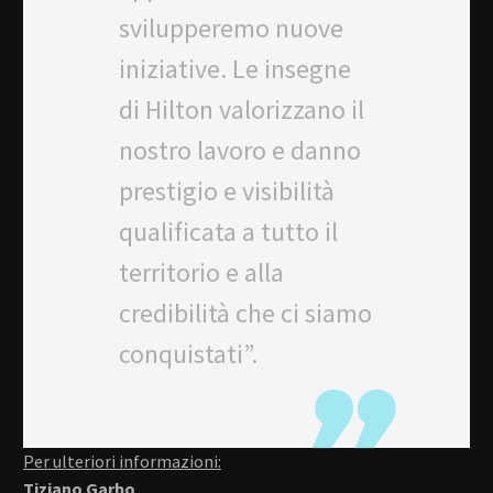
svilupperemo nuove
iniziative. Le insegne
di Hilton valorizzano il
nostro lavoro e danno
prestigio e visibilità
qualificata a tutto il
territorio e alla
credibilità che ci siamo
conquistati”.
Per ulteriori informazioni:
Tiziano Garbo