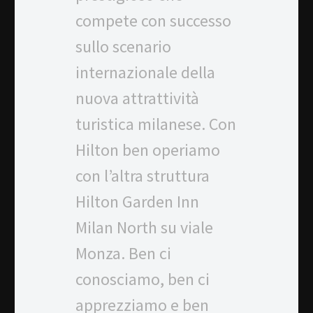
compete con successo
sullo scenario
internazionale della
nuova attrattività
turistica milanese. Con
Hilton ben operiamo
con l’altra struttura
Hilton Garden Inn
Milan North su viale
Monza. Ben ci
conosciamo, ben ci
apprezziamo e ben