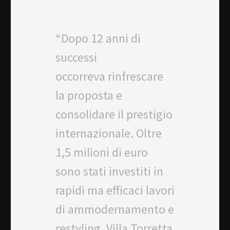
“Dopo 12 anni di
successi
occorreva rinfrescare
la proposta e
consolidare il prestigio
internazionale. Oltre
1,5 milioni di euro
sono stati investiti in
rapidi ma efficaci lavori
di ammodernamento e
restyling. Villa Torretta