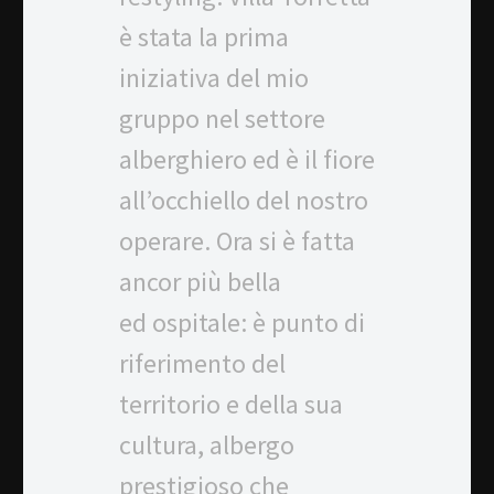
è stata la prima
iniziativa del mio
gruppo nel settore
alberghiero ed è il fiore
all’occhiello del nostro
operare. Ora si è fatta
ancor più bella
ed ospitale: è punto di
riferimento del
territorio e della sua
cultura, albergo
prestigioso che