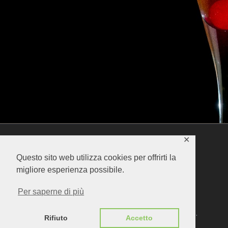
✕
Questo sito web utilizza cookies per offrirti la
migliore esperienza possibile.
Per saperne di più
GDF HOTEL SRL - Via Columella 36 - 20128 Milano - P.I.
Rifiuto
Accetto
08702880967 -
PRIVACY POLICY