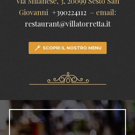
Via Milanese, 3, 20099 Sesto San
Giovanni
+390224112
– email:
restaurant@villatorretta.it

SCOPRI IL NOSTRO MENU