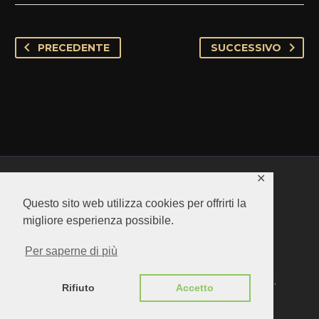
PRECEDENTE
SUCCESSIVO
✕
Questo sito web utilizza cookies per offrirti la
migliore esperienza possibile.
Per saperne di più
GDF HOTEL SRL - Via Columella 36 - 20128 Milano - P.I.
Rifiuto
Accetto
08702880967 -
PRIVACY POLICY